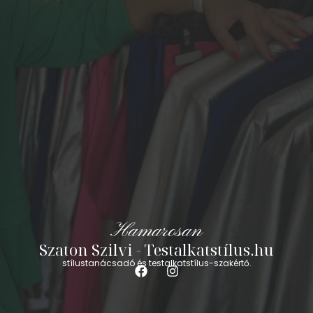
Hamarosan
Szaton Szilvi - Testalkatstílus.hu
stílustanácsadó és testalkatstílus-szakértő.