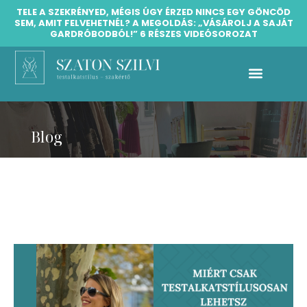
TELE A SZEKRÉNYED, MÉGIS ÚGY ÉRZED NINCS EGY GÖNCÖD
SEM, AMIT FELVEHETNÉL? A MEGOLDÁS: „VÁSÁROLJ A SAJÁT
GARDRÓBODBÓL!” 6 RÉSZES VIDEÓSOROZAT
Silvetty testalkatstílus galéria
Díjmentes testalkatstílus iránymutató konzultáció
Blog