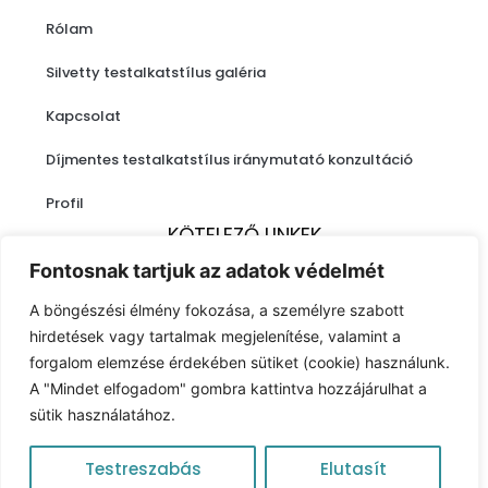
Rólam
Silvetty testalkatstílus galéria
Kapcsolat
Díjmentes testalkatstílus iránymutató konzultáció
Profil
KÖTELEZŐ LINKEK
Fontosnak tartjuk az adatok védelmét
Impresszum
A böngészési élmény fokozása, a személyre szabott
Adatkezelési nyilatkozat
hirdetések vagy tartalmak megjelenítése, valamint a
forgalom elemzése érdekében sütiket (cookie) használunk.
ÁSZF
A "Mindet elfogadom" gombra kattintva hozzájárulhat a
sütik használatához.
Testreszabás
Elutasít