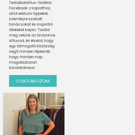
Testalkatstílus-Galéria
Facebook-csoporthoz,
ahol exkluzív tippeket,
személyre szabott
tanácsokat és inspiráló
ötleteket kapsz. Találd
meg velünk az önazonos
stílusod, és élvezd, hogy
egy támogató közösség
segít minden lépésnél,
hogy minden nap
magabiztosan
tündökölhess!
CSATLAKOZOM