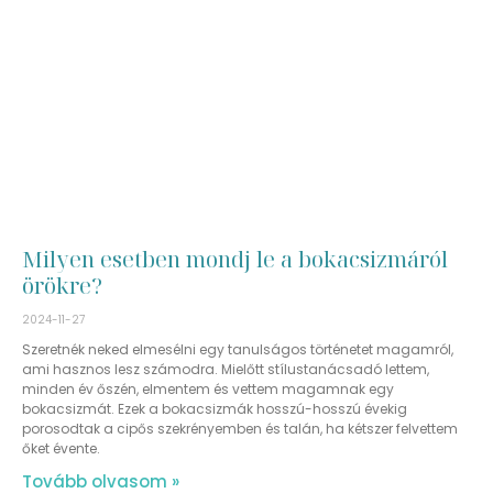
Milyen esetben mondj le a bokacsizmáról
örökre?
2024-11-27
Szeretnék neked elmesélni egy tanulságos történetet magamról,
ami hasznos lesz számodra. Mielőtt stílustanácsadó lettem,
minden év őszén, elmentem és vettem magamnak egy
bokacsizmát. Ezek a bokacsizmák hosszú-hosszú évekig
porosodtak a cipős szekrényemben és talán, ha kétszer felvettem
őket évente.
Tovább olvasom »