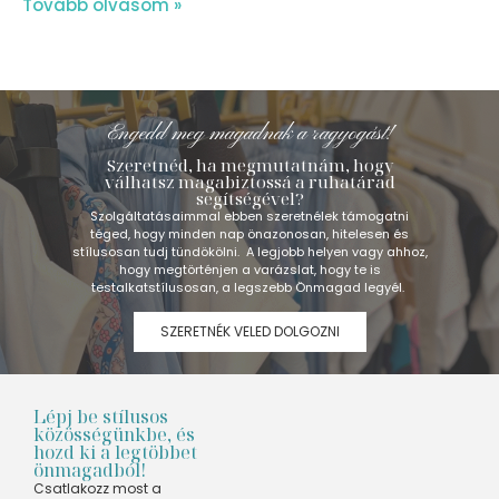
Tovább olvasom »
Engedd meg magadnak a ragyogást!
Szeretnéd, ha megmutatnám, hogy
válhatsz magabiztossá a ruhatárad
segítségével?
Szolgáltatásaimmal ebben szeretnélek támogatni
téged, hogy minden nap önazonosan, hitelesen és
stílusosan tudj tündökölni. A legjobb helyen vagy ahhoz,
hogy megtörténjen a varázslat, hogy te is
testalkatstílusosan, a legszebb Önmagad legyél.
SZERETNÉK VELED DOLGOZNI
Lépj be stílusos
közösségünkbe, és
hozd ki a legtöbbet
önmagadból!
Csatlakozz most a