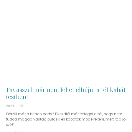
Tavasszal már nem lehet elbújni a télikabát
testben!
2024-11-25
Készül már a beach body? Elkezdtél már rettegni attól, hogy nem
tudod magad vastag pulcsik és kabátok mögé rejteni, mert itt a jó
idő?