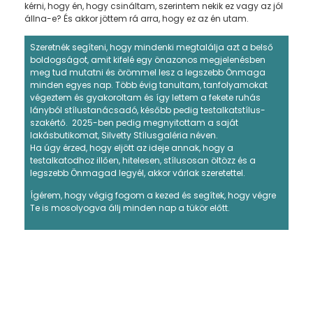
kérni, hogy én, hogy csináltam, szerintem nekik ez vagy az jól
állna-e? És akkor jöttem rá arra, hogy ez az én utam.
Szeretnék segíteni, hogy mindenki megtalálja azt a belső
boldogságot, amit kifelé egy önazonos megjelenésben
meg tud mutatni és örömmel lesz a legszebb Önmaga
minden egyes nap. Több évig tanultam, tanfolyamokat
végeztem és gyakoroltam és így lettem a fekete ruhás
lányból stílustanácsadó, később pedig testalkatstílus-
szakértő.
2025-ben pedig megnyitottam a saját
lakásbutikomat, Silvetty Stílusgaléria néven.
Ha úgy érzed, hogy eljött az ideje annak, hogy a
testalkatodhoz illően, hitelesen, stílusosan öltözz és a
legszebb Önmagad legyél, akkor várlak szeretettel.
Ígérem, hogy végig fogom a kezed és segítek, hogy végre
Te is mosolyogva állj minden nap a tükör előtt.
Engedd meg magadnak a ragyogást!
Szeretnéd, ha megmutatnám, hogy
válhatsz magabiztossá a ruhatárad