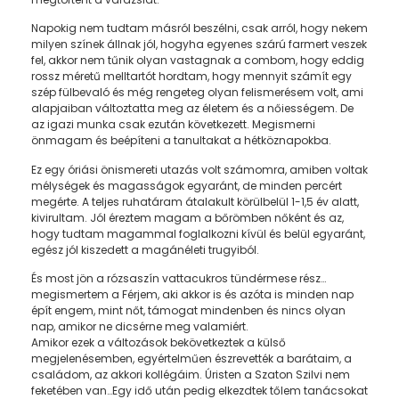
Napokig nem tudtam másról beszélni, csak arról, hogy nekem
milyen színek állnak jól, hogyha egyenes szárú farmert veszek
fel, akkor nem tűnik olyan vastagnak a combom, hogy eddig
rossz méretű melltartót hordtam, hogy mennyit számít egy
szép fülbevaló és még rengeteg olyan felismerésem volt, ami
alapjaiban változtatta meg az életem és a nőiességem. De
az igazi munka csak ezután következett. Megismerni
önmagam és beépíteni a tanultakat a hétköznapokba.
Ez egy óriási önismereti utazás volt számomra, amiben voltak
mélységek és magasságok egyaránt, de minden percért
megérte. A teljes ruhatáram átalakult körülbelül 1-1,5 év alatt,
kivirultam. Jól éreztem magam a bőrömben nőként és az,
hogy tudtam magammal foglalkozni kívül és belül egyaránt,
egész jól kiszedett a magánéleti trugyiból.
És most jön a rózsaszín vattacukros tündérmese rész…
megismertem a Férjem, aki akkor is és azóta is minden nap
épít engem, mint nőt, támogat mindenben és nincs olyan
nap, amikor ne dicsérne meg valamiért.
Amikor ezek a változások bekövetkeztek a külső
megjelenésemben, egyértelműen észrevették a barátaim, a
családom, az akkori kollégáim. Úristen a Szaton Szilvi nem
feketében van…Egy idő után pedig elkezdtek tőlem tanácsokat