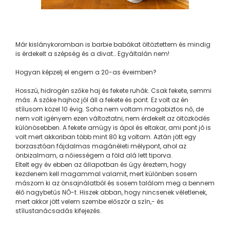
Már kislánykoromban is barbie babákat öltöztettem és mindig
is érdekelt a szépség és a divat… Egyáltalán nem!
Hogyan képzelj el engem a 20-as éveimben?
Hosszú, hidrogén szőke haj és fekete ruhák. Csak fekete, semmi
más. A szőke hajhoz jól áll a fekete és pont. Ez volt az én
stílusom közel 10 évig. Soha nem voltam magabiztos nő, de
nem volt igényem ezen változtatni, nem érdekelt az öltözködés
különösebben. A fekete amúgy is ápol és eltakar, ami pont jó is
volt mert akkoriban több mint 80 kg voltam. Aztán jött egy
borzasztóan fájdalmas magánéleti mélypont, ahol az
önbizalmam, a nőiességem a föld alá lett tiporva.
Eltelt egy év ebben az állapotban és úgy éreztem, hogy
kezdenem kell magammal valamit, mert különben sosem
mászom ki az önsajnálatból és sosem találom meg a bennem
élő nagybetűs NŐ-t. Hiszek abban, hogy nincsenek véletlenek,
mert akkor jött velem szembe először a szín,- és
stílustanácsadás kifejezés.