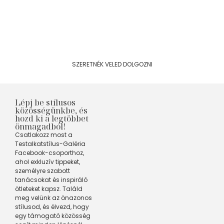
segítségével?
Szolgáltatásaimmal ebben szeretnélek támogatni
téged, hogy minden nap önazonosan, hitelesen és
stílusosan tudj tündökölni. A legjobb helyen vagy ahhoz,
hogy megtörténjen a varázslat, hogy te is
testalkatstílusosan, a legszebb Önmagad legyél.
SZERETNÉK VELED DOLGOZNI
Lépj be stílusos
közösségünkbe, és
hozd ki a legtöbbet
önmagadból!
Csatlakozz most a
Testalkatstílus-Galéria
Facebook-csoporthoz,
ahol exkluzív tippeket,
személyre szabott
tanácsokat és inspiráló
ötleteket kapsz. Találd
meg velünk az önazonos
stílusod, és élvezd, hogy
egy támogató közösség