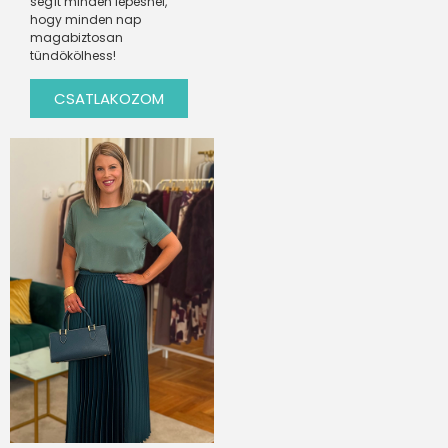
segít minden lépésnél,
hogy minden nap
magabiztosan
tündökölhess!
CSATLAKOZOM