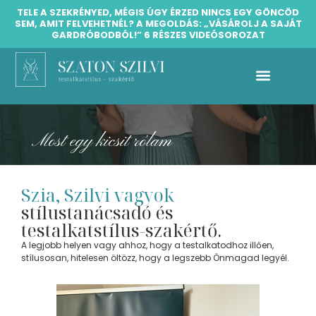
TELE A SZEKRÉNYED, MÉGIS ÚGY ÉRZED NINCS EGY GÖNCÖD
SEM, AMIT FELVEHETNÉL? A MEGOLDÁS: „VÁSÁROLJ A SAJÁT
GARDRÓBODBÓL!” 6 RÉSZES VIDEÓSOROZAT
Silvetty testalkatstílus galéria
Díjmentes testalkatstílus iránymutató konzultáció
Most egy kicsit rólam
Szia, Szilvi vagyok​
stílustanácsadó és
testalkatstílus-szakértő.
A legjobb helyen vagy ahhoz, hogy a testalkatodhoz illően,
stílusosan, hitelesen öltözz, hogy a legszebb Önmagad legyél.