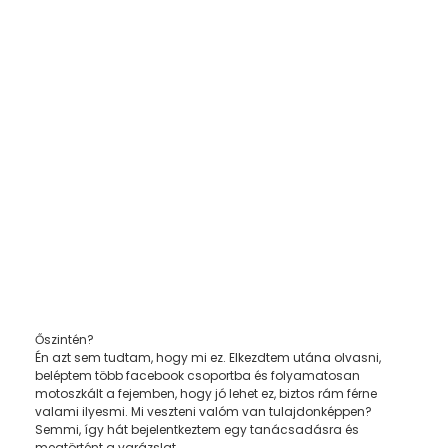
Őszintén?
Én azt sem tudtam, hogy mi ez. Elkezdtem utána olvasni,
beléptem több facebook csoportba és folyamatosan
motoszkált a fejemben, hogy jó lehet ez, biztos rám férne
valami ilyesmi. Mi veszteni valóm van tulajdonképpen?
Semmi, így hát bejelentkeztem egy tanácsadásra és
megtörtént a varázslat.