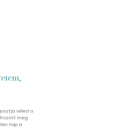
vetem,
osztja veled a
áltozott meg
nden nap a