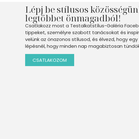
Lépj be stílusos közösségün
legtöbbet önmagadból!
Csatlakozz most a Testalkatstílus-Galéria Faceb
tippeket, személyre szabott tanácsokat és inspir
velünk az önazonos stílusod, és élvezd, hogy e
lépésnél, hogy minden nap magabiztosan tündök
CSATLAKOZOM