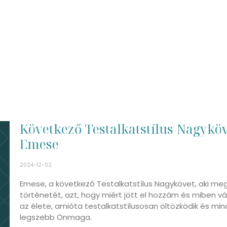
Következő Testalkatstílus Nagykö
Emese
2024-12-02
Emese, a következő Testalkatstílus Nagykövet, aki meg
történetét, azt, hogy miért jött el hozzám és miben v
az élete, amióta testalkatstílusosan öltözködik és mi
legszebb Önmaga.