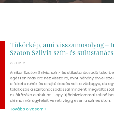
Tükörkép, ami visszamosolyog – I
Szaton Szilvia szín- és stílustanác
2024-12-12
Amikor Szaton Szilvia, szín- és stílustanácsadó tükörb
egészen más arc néz vissza rá, mint néhány évvel ezel
a fekete ruhák és a rejtőzködés volt a védjegye, de eg
találkozás a színtanácsadással mindent megváltozta
az öltözéke alakult át – egy új önbizalommal teli nő bo
aki ma már ügyfeleit vezeti végig ezen a színes úton.
Tovább olvasom »