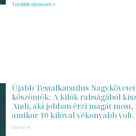
Tovább olvasom »
Újabb Testalkatstílus Nagykövetet
köszöntök: A kilók rabságából kis
Andi, aki jobban érzi magát most,
amikor 10 kilóval vékonyabb volt.
2024-12-01