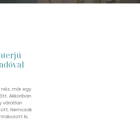
nterjú
sadóval
e néz, már egy
őtt. Akkoriban
y váratlan
tott. Nemcsak
ntakozott ki,