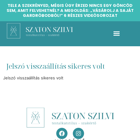
TELE A SZEKRÉNYED, MÉGIS ÚGY ÉRZED NINCS EGY GÖNCÖD
SEM, AMIT FELVEHETNÉL? A MEGOLDÁS: „VÁSÁROLJ A SAJÁT
GARDRÓBODBÓL!” 6 RÉSZES VIDEÓSOROZAT
Silvetty testalkatstílus galéria
Díjmentes testalkatstílus iránymutató konzultáció
Jelszó visszaállítás sikeres volt
Jelszó visszaállítás sikeres volt