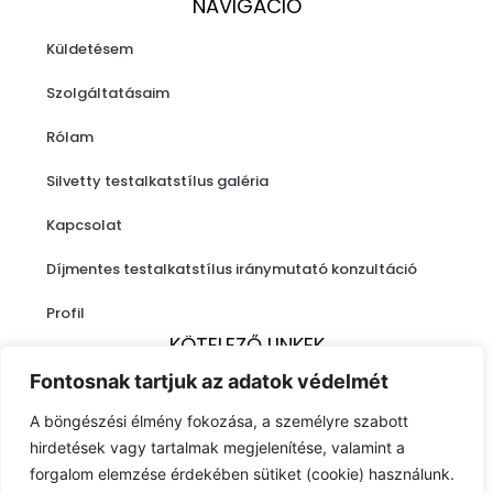
NAVIGÁCIÓ
Küldetésem
Szolgáltatásaim
Rólam
Silvetty testalkatstílus galéria
Kapcsolat
Díjmentes testalkatstílus iránymutató konzultáció
Profil
KÖTELEZŐ LINKEK
Fontosnak tartjuk az adatok védelmét
Impresszum
A böngészési élmény fokozása, a személyre szabott
Adatkezelési nyilatkozat
hirdetések vagy tartalmak megjelenítése, valamint a
forgalom elemzése érdekében sütiket (cookie) használunk.
ÁSZF