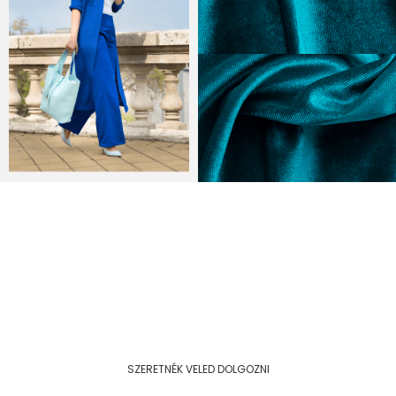
Engedd meg magadnak a ragyogást!
Szeretnéd, ha megmutatnám, hogy
válhatsz magabiztossá a ruhatárad
segítségével?
Szolgáltatásaimmal ebben szeretnélek támogatni
téged, hogy minden nap önazonosan, hitelesen és
stílusosan tudj tündökölni. A legjobb helyen vagy ahhoz,
hogy megtörténjen a varázslat, hogy te is
testalkatstílusosan, a legszebb Önmagad legyél.
SZERETNÉK VELED DOLGOZNI