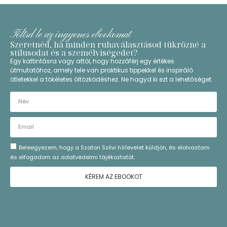
Töltsd le az ingyenes ebookomat​
Szeretnéd, ha minden ruhaválasztásod tükrözné a
stílusodat és a személyiségedet?
Egy kattintásra vagy attól, hogy hozzáférj egy értékes
útmutatóhoz, amely tele van praktikus tippekkel és inspiráló
ötletekkel a tökéletes öltözködéshez. Ne hagyd ki ezt a lehetőséget.
Beleegyezem, hogy a Szaton Szilvi hírlevelet küldjön, és elolvastam
és elfogadom az adatvédelmi tájékoztatót.
KÉREM AZ EBOOKOT