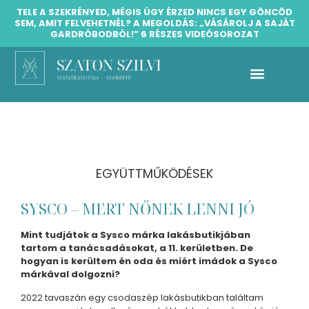
TELE A SZEKRÉNYED, MÉGIS ÚGY ÉRZED NINCS EGY GÖNCÖD
SEM, AMIT FELVEHETNÉL? A MEGOLDÁS: „VÁSÁROLJ A SAJÁT
GARDRÓBODBÓL!” 6 RÉSZES VIDEÓSOROZAT
Silvetty testalkatstílus galéria
Díjmentes testalkatstílus iránymutató konzultáció
EGYÜTTMŰKÖDÉSEK
SYSCO – MERT NŐNEK LENNI JÓ
Mint tudjátok a Sysco márka lakásbutikjában
tartom a tanácsadásokat, a 11. kerületben. De
hogyan is kerültem én oda és miért imádok a Sysco
márkával dolgozni?
2022 tavaszán egy csodaszép lakásbutikban találtam