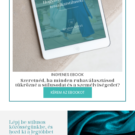
INGYENES EBOOK
Szeretnéd, ha minden ruhaválasztásod
tükrözné a stílusodat és a személyiségedet?
KÉREM AZ EBOOKOT
Lépj be stílusos
közösségünkbe, és
hozd ki a legtöbbet