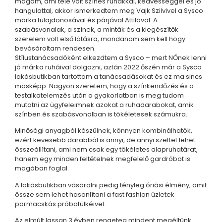
magam, ami tele volt színes ruhákkal, kedvességgel és jó
hangulattal, akkor ismerkedtem meg Vajk Szilvivel a Sysco
márka tulajdonosával és párjával Attilával. A
szabásvonalak, a színek, a minták és a kiegészítők
szerelem volt első látásra, mondanom sem kell hogy
bevásároltam rendesen.
Stílustanácsadóként elkezdtem a Sysco – mert NŐnek lenni
jó márka ruháival dolgozni, aztán 2022 őszén már a Sysco
lakásbutikban tartottam a tanácsadásokat és ez ma sincs
másképp. Nagyon szeretem, hogy a színkendőzés és a
testalkatelemzés után a gyakorlatban is meg tudom
mutatni az ügyfeleimnek azokat a ruhadarabokat, amik
színben és szabásvonalban is tökéletesek számukra.
Minőségi anyagból készülnek, könnyen kombinálhatók,
ezért kevesebb darabból is annyi, de annyi szettet lehet
összeállítani, ami nem csak egy tökéletes alapruhatárat,
hanem egy minden feltételnek megfelelő gardróbot is
magában foglal.
A lakásbutikban vásárolni pedig tényleg óriási élmény, amit
össze sem lehet hasonlítani a fast fashion üzletek
pormacskás próbafülkéivel.
Az elmúlt lassan 3 évben rengeteg mindent megéltünk