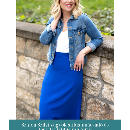
Szaton Szilvi vagyok stílustanácsadó és
testalkatstílus-szakértő