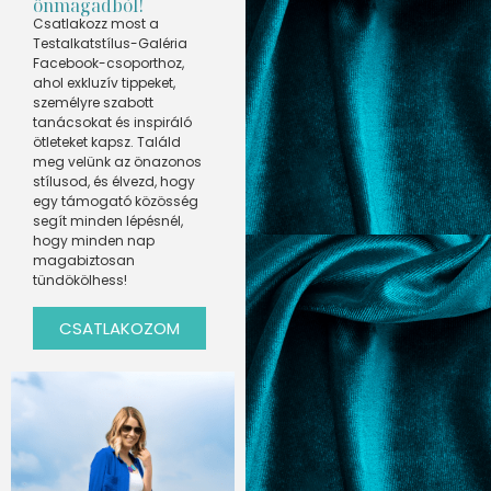
önmagadból!
Csatlakozz most a
Testalkatstílus-Galéria
Facebook-csoporthoz,
ahol exkluzív tippeket,
személyre szabott
tanácsokat és inspiráló
ötleteket kapsz. Találd
meg velünk az önazonos
stílusod, és élvezd, hogy
egy támogató közösség
segít minden lépésnél,
hogy minden nap
magabiztosan
tündökölhess!
CSATLAKOZOM