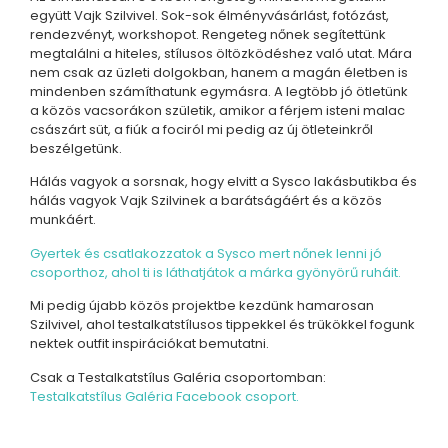
együtt Vajk Szilvivel. Sok-sok élményvásárlást, fotózást,
rendezvényt, workshopot. Rengeteg nőnek segítettünk
megtalálni a hiteles, stílusos öltözködéshez való utat. Mára
nem csak az üzleti dolgokban, hanem a magán életben is
mindenben számíthatunk egymásra. A legtöbb jó ötletünk
a közös vacsorákon születik, amikor a férjem isteni malac
császárt süt, a fiúk a fociról mi pedig az új ötleteinkről
beszélgetünk.
Hálás vagyok a sorsnak, hogy elvitt a Sysco lakásbutikba és
hálás vagyok Vajk Szilvinek a barátságáért és a közös
munkáért.
Gyertek és csatlakozzatok a Sysco mert nőnek lenni jó
csoporthoz, ahol ti is láthatjátok a márka gyönyörű ruháit.
Mi pedig újabb közös projektbe kezdünk hamarosan
Szilvivel, ahol testalkatstílusos tippekkel és trükökkel fogunk
nektek outfit inspirációkat bemutatni.
Csak a Testalkatstílus Galéria csoportomban:
Testalkatstílus Galéria Facebook csoport.